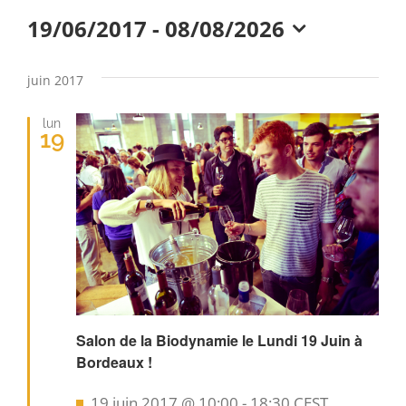
Évènements
19/06/2017
 - 
08/08/2026
Sélectionnez
une
juin 2017
date.
lun
19
Salon de la Biodynamie le Lundi 19 Juin à
Bordeaux !
Mis
19 juin 2017 @ 10:00
-
18:30
CEST