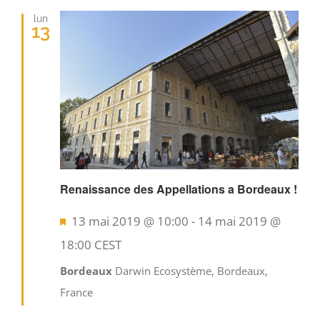
lun
13
Renaissance des Appellations a Bordeaux !
Mis
13 mai 2019 @ 10:00
-
14 mai 2019 @
en
18:00
CEST
avant
Bordeaux
Darwin Ecosystème, Bordeaux,
France