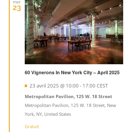
mer
23
60 Vignerons In New York City – April 2025
Mis
23 avril 2025 @ 10:00
-
17:00
CEST
en
Metropolitan Pavilion, 125 W. 18 Street
avant
Metropolitan Pavilion, 125 W. 18 Street, New
York, NY, United States
Gratuit