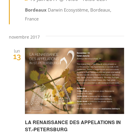
en
Bordeaux
Darwin Ecosystème, Bordeaux,
avant
France
novembre 2017
lun
13
LA RENAISSANCE DES APPELATIONS IN
ST.-PETERSBURG