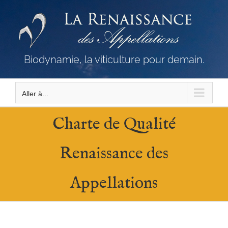
Passer
au
contenu
Biodynamie, la viticulture pour demain.
Aller à...
Charte de Qualité
Renaissance des
Appellations