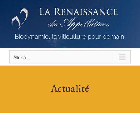
Passer
au
contenu
Biodynamie, la viticulture pour demain.
Aller à...
Actualité