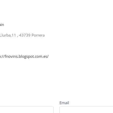
ain
Llurba,11 , 43739 Porrera
p://fnovins.blogspot.com.es/
Email