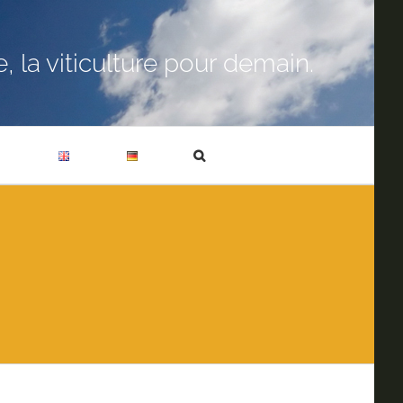
 la viticulture pour demain.
T