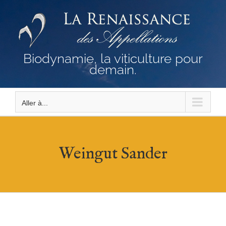
Passer
au
contenu
Biodynamie, la viticulture pour
demain.
Aller à...
Weingut Sander