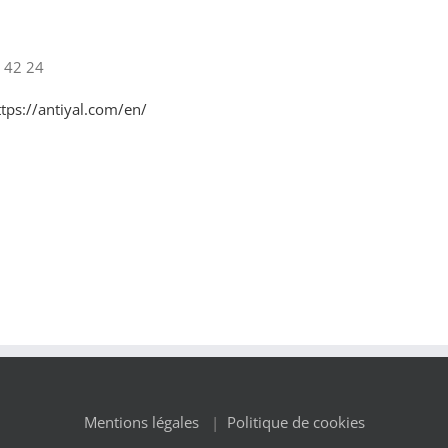
 42 24
ttps://antiyal.com/en/
Mentions légales
|
Politique de cookies