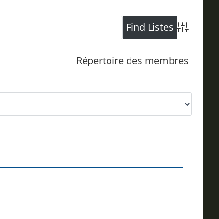
Advanced Se
Répertoire des membres