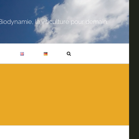
Biodynamie, la viticulture pour demain.
T