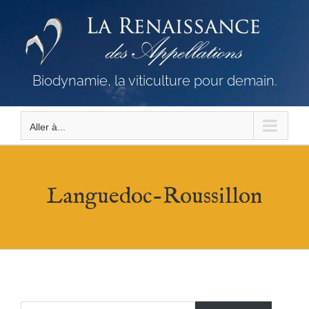
Passer
au
contenu
Biodynamie, la viticulture pour demain.
Aller à...
Languedoc-Roussillon