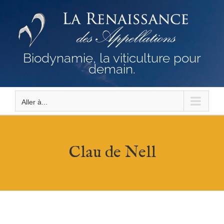
Passer
au
contenu
Biodynamie, la viticulture pour
demain.
Aller à...
Clau de Nell