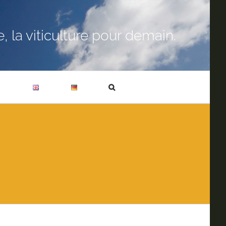
 la viticulture pour demain.
T