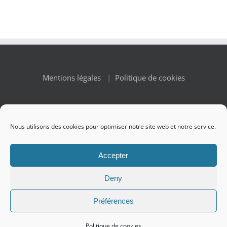
Mentions légales
|
Politique de cookies
Nous utilisons des cookies pour optimiser notre site web et notre service.
© Copyright 2010 -
2026 Renaissance des Appellations | All
Accepter
Rights Reserved
Deny
Préférences
Facebook
X
Instagram
Politique de cookies