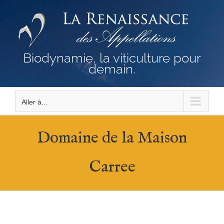
Passer
au
contenu
Biodynamie, la viticulture pour
demain.
Aller à...
Domaine de la Maison
Carree