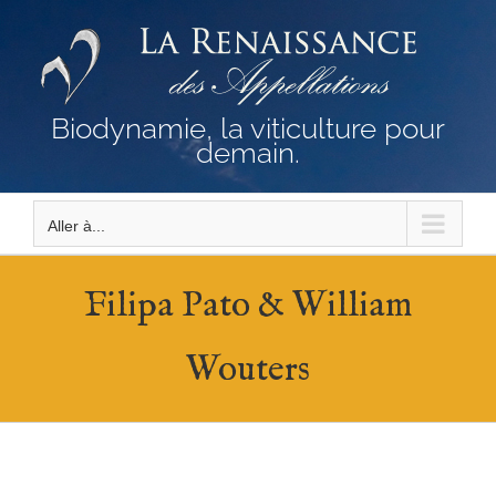
Passer
au
contenu
Biodynamie, la viticulture pour
demain.
Aller à...
Filipa Pato & William
Wouters