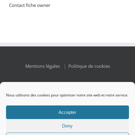
Contact fiche owner
Mentions légales
|
Politique de cookies
Nous utilisons des cookies pour optimiser notre site web et notre service.
© Copyright 2010 -
2026 Renaissance des Appellations | All
Accepter
Rights Reserved
Deny