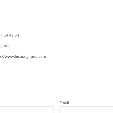
7 68 49 64
ngiraud
p://www.lesbongiraud.com
Email