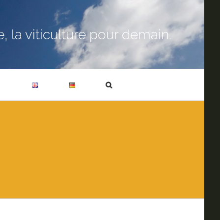
 la viticulture pour demain.
T