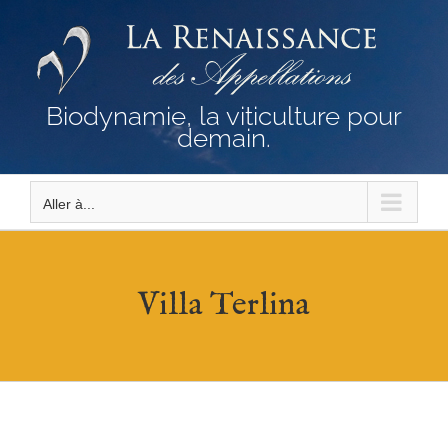
Passer
au
contenu
Biodynamie, la viticulture pour
demain.
Aller à...
Villa Terlina