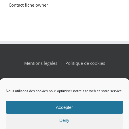
Contact fiche owner
Mentions légales
|
Politique de cookies
Nous utilisons des cookies pour optimiser notre site web et notre service.
© Copyright 2010 -
2026 Renaissance des Appellations | All
Accepter
Rights Reserved
Deny