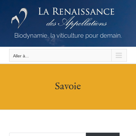
Passer
au
contenu
Biodynamie, la viticulture pour demain.
Aller à...
Savoie