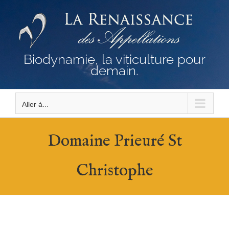
Passer
au
contenu
Biodynamie, la viticulture pour
demain.
Aller à...
Domaine Prieuré St
Christophe