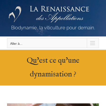
Passer
au
contenu
Biodynamie, la viticulture pour demain.
Aller à...
Qu’est ce qu’une
dynamisation ?