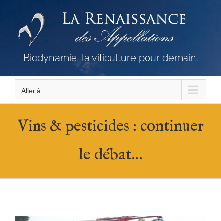
Passer
au
contenu
Biodynamie, la viticulture pour demain.
Aller à...
Vins & pesticides : continuer
le débat…