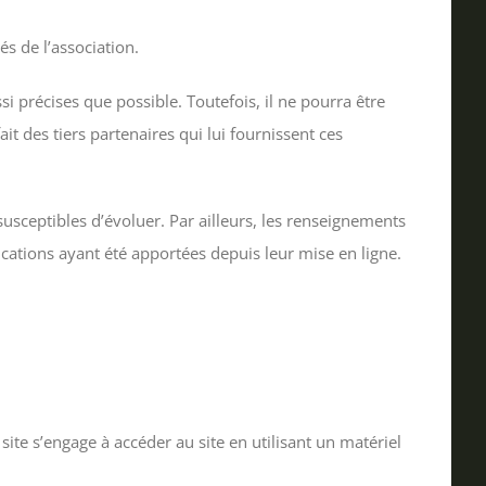
s de l’association.
i précises que possible. Toutefois, il ne pourra être
it des tiers partenaires qui lui fournissent ces
 susceptibles d’évoluer. Par ailleurs, les renseignements
cations ayant été apportées depuis leur mise en ligne.
 site s’engage à accéder au site en utilisant un matériel