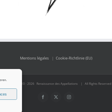
Mentions légales
|
Cookie-Richtlinie (EU)
eren.
© Copyright 2010 -
2026 Renaissance des Appellations | All Rights Reserved
nces
Facebook
X
Instagram