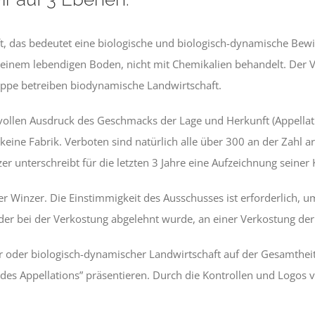
aft, das bedeutet eine biologische und biologisch-dynamische Be
einem lebendigen Boden, nicht mit Chemikalien behandelt. Der Ve
ruppe betreiben biodynamische Landwirtschaft.
n vollen Ausdruck des Geschmacks der Lage und Herkunft (Appel
d keine Fabrik. Verboten sind natürlich alle über 300 an der Zah
 unterschreibt für die letzten 3 Jahre eine Aufzeichnung seiner K
 Winzer. Die Einstimmigkeit des Ausschusses ist erforderlich, um
er bei der Verkostung abgelehnt wurde, an einer Verkostung de
er oder biologisch-dynamischer Landwirtschaft auf der Gesamthei
 Appellations” präsentieren. Durch die Kontrollen und Logos von