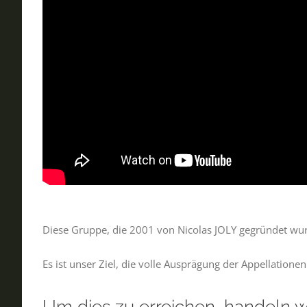
Diese Gruppe, die 2001 von Nicolas JOLY gegründet wu
Es ist unser Ziel, die volle Ausprägung der Appellatione
Um dies zu erreichen, handeln w