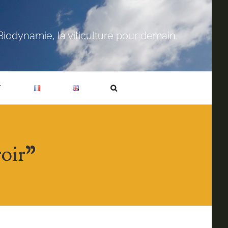
Biodynamie, la viticulture pour demain.
T
oir”