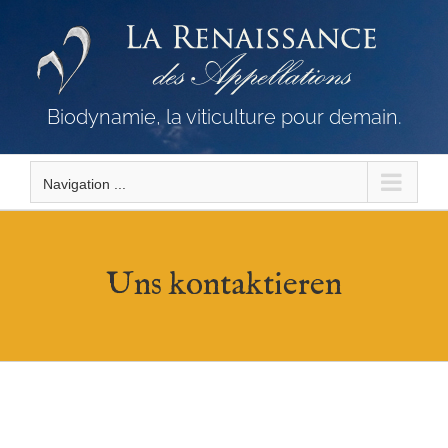
Skip
to
content
Biodynamie, la viticulture pour demain.
Navigation ...
Uns kontaktieren