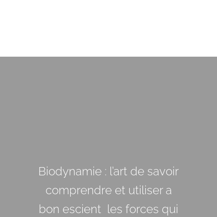
Ce qui nous intéresse pour
Biodynamie : l’art de savoir
Les scientifiques doivent
être aux service de la vie,
comprendre et utiliser a
une compréhension
bon escient les forces qui
profonde de la plante ce
pas au service d’intérêts