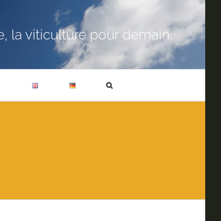
 la viticulture pour demain.
T