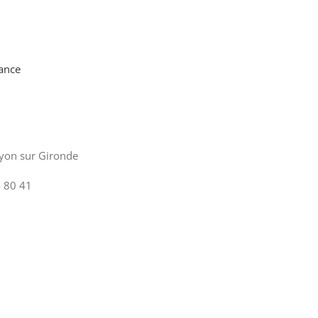
ance
yon sur Gironde
 80 41