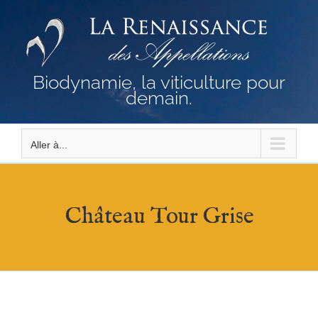
Passer
au
contenu
Biodynamie, la viticulture pour
demain.
Aller à...
Château Tour Grise