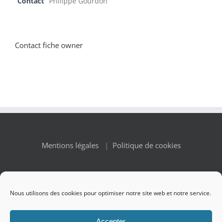
Contact
Philippe Gourdon
Contact fiche owner
Mentions légales
|
Politique de cookies
Nous utilisons des cookies pour optimiser notre site web et notre service.
© Copyright 2010 -
2026 Renaissance des Appellations | All
Accepter