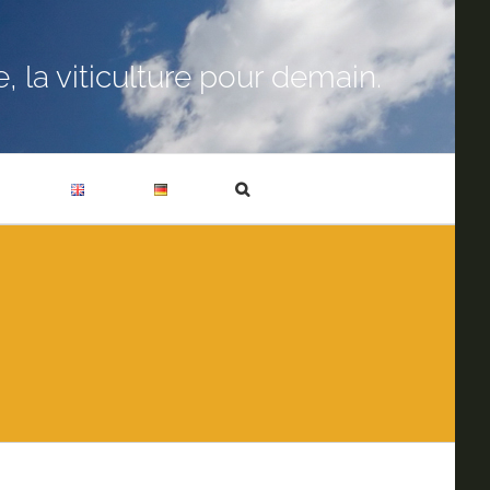
 la viticulture pour demain.
T