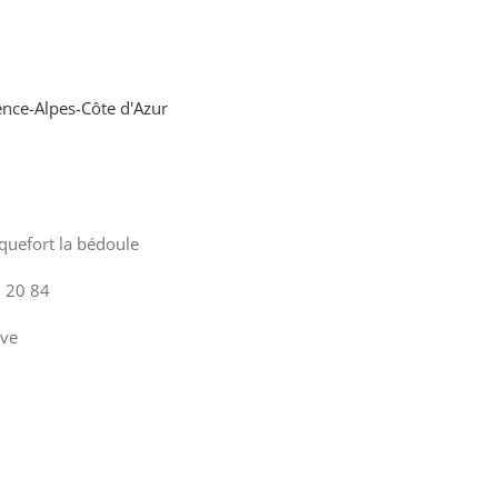
nce-Alpes-Côte d'Azur
uefort la bédoule
 20 84
uve