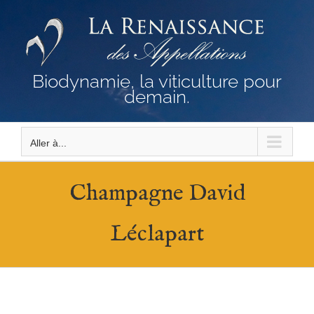
Passer
au
contenu
Biodynamie, la viticulture pour
demain.
Aller à...
Champagne David
Léclapart