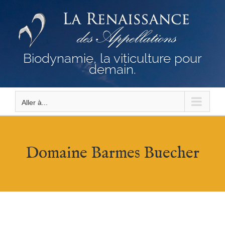
Passer
au
contenu
Biodynamie, la viticulture pour
demain.
Aller à...
Domaine Barmes Buecher