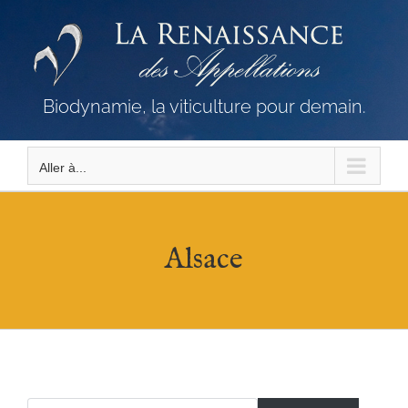
Passer
au
contenu
Biodynamie, la viticulture pour demain.
Aller à...
Alsace