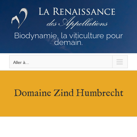
Passer
au
contenu
Biodynamie, la viticulture pour
demain.
Aller à...
Domaine Zind Humbrecht