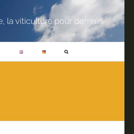
 la viticulture pour demain.
T