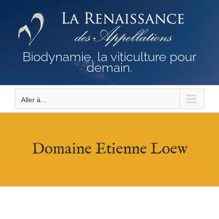
Passer
au
contenu
Biodynamie, la viticulture pour
demain.
Aller à...
Domaine Etienne Loew