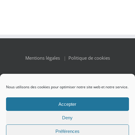
Mentions légales
|
Politique de cookies
Nous utilisons des cookies pour optimiser notre site web et notre service.
© Copyright 2010 -
2026 Renaissance des Appellations | All
Accepter
Rights Reserved
Deny
Préférences
Facebook
X
Instagram