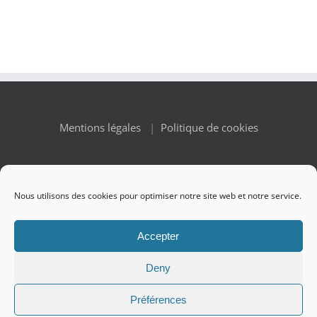
Mentions légales
|
Politique de cookies
Nous utilisons des cookies pour optimiser notre site web et notre service.
© Copyright 2010 -
2026 Renaissance des Appellations | All
Accepter
Rights Reserved
Deny
Préférences
Facebook
X
Instagram