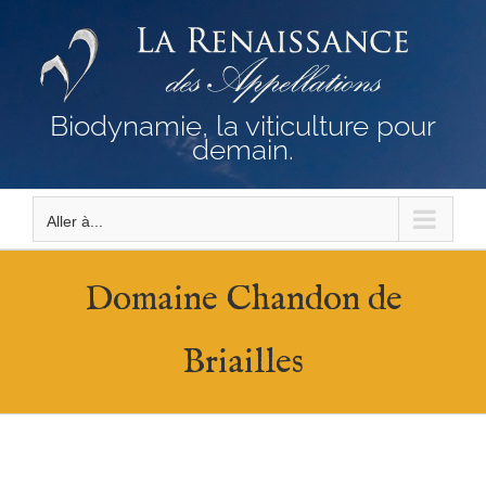
Passer
au
contenu
Biodynamie, la viticulture pour
demain.
Aller à...
Domaine Chandon de
Briailles