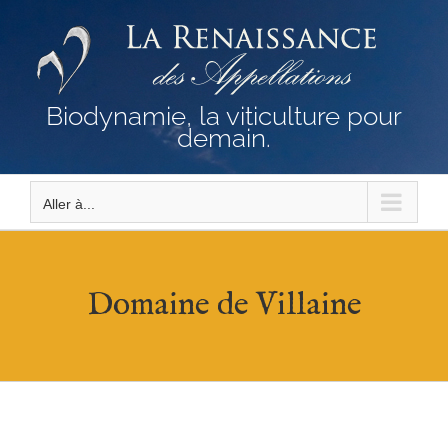
Passer
au
contenu
Biodynamie, la viticulture pour
demain.
Aller à...
Domaine de Villaine