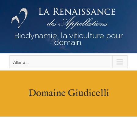
Passer
au
contenu
Biodynamie, la viticulture pour
demain.
Aller à...
Domaine Giudicelli