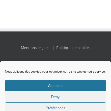
Mentions légales
|
Politique de cookies
Nous utilisons des cookies pour optimiser notre site web et notre service.
© Copyright 2010 -
2026 Renaissance des Appellations | All
Accepter
Rights Reserved
Deny
Préférences
Facebook
X
Instagram