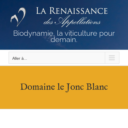
Passer
au
contenu
Biodynamie, la viticulture pour
demain.
Aller à...
Domaine le Jonc Blanc