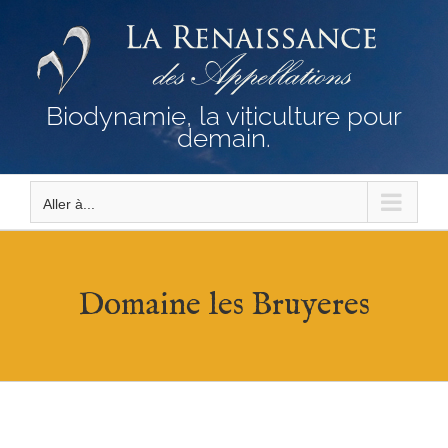
Passer
au
contenu
Biodynamie, la viticulture pour
demain.
Aller à...
Domaine les Bruyeres