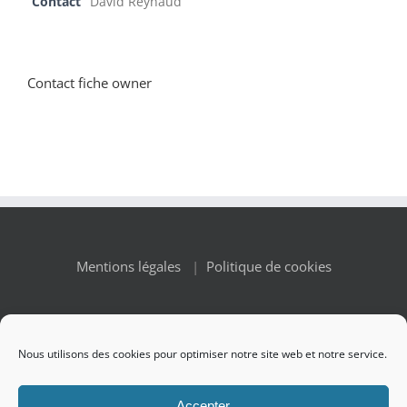
Contact
David Reynaud
Contact fiche owner
Mentions légales
|
Politique de cookies
Nous utilisons des cookies pour optimiser notre site web et notre service.
© Copyright 2010 -
2026 Renaissance des Appellations | All
Accepter