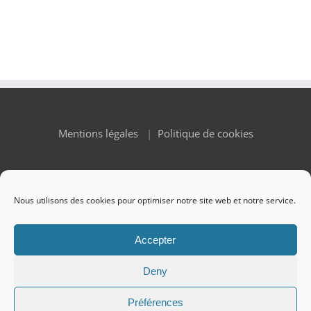
Mentions légales
|
Politique de cookies
Nous utilisons des cookies pour optimiser notre site web et notre service.
© Copyright 2010 -
2026 Renaissance des Appellations | All
Accepter
Rights Reserved
Deny
Préférences
Facebook
X
Instagram