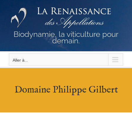
Passer
au
contenu
Biodynamie, la viticulture pour
demain.
Aller à...
Domaine Philippe Gilbert