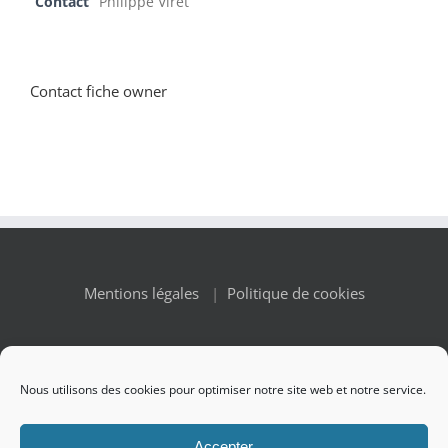
Contact
Philippe Viret
Contact fiche owner
Mentions légales
|
Politique de cookies
Nous utilisons des cookies pour optimiser notre site web et notre service.
© Copyright 2010 -
2026 Renaissance des Appellations | All
Accepter