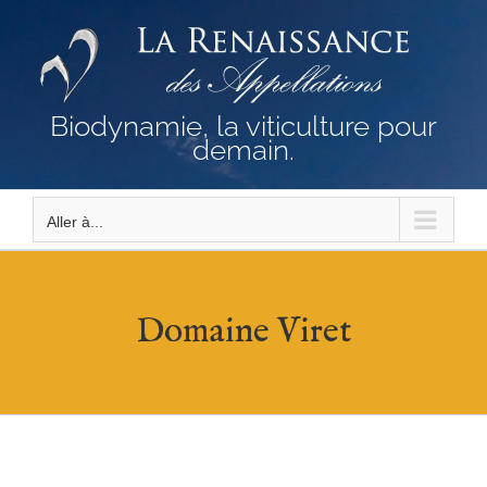
Passer
au
contenu
Biodynamie, la viticulture pour
demain.
Aller à...
Domaine Viret