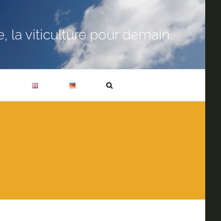
 la viticulture pour demain.
T