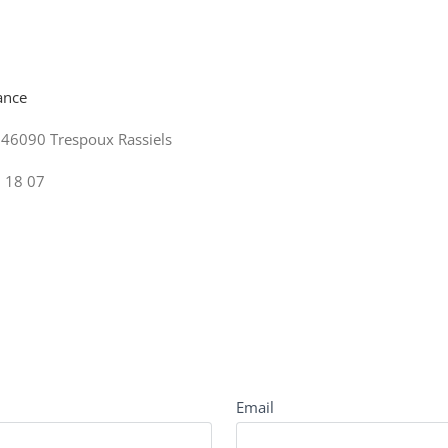
ance
 46090 Trespoux Rassiels
 18 07
Email