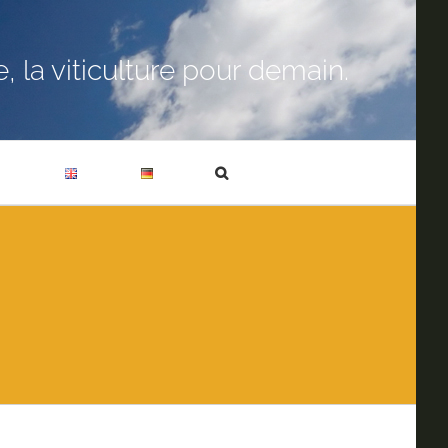
 la viticulture pour demain.
T